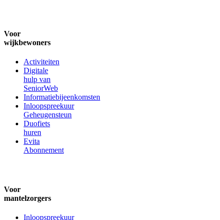
Voor
wijkbewoners
Activiteiten
Digitale
hulp van
SeniorWeb
Informatiebijeenkomsten
Inloopspreekuur
Geheugensteun
Duofiets
huren
Evita
Abonnement
Voor
mantelzorgers
Inloopspreekuur