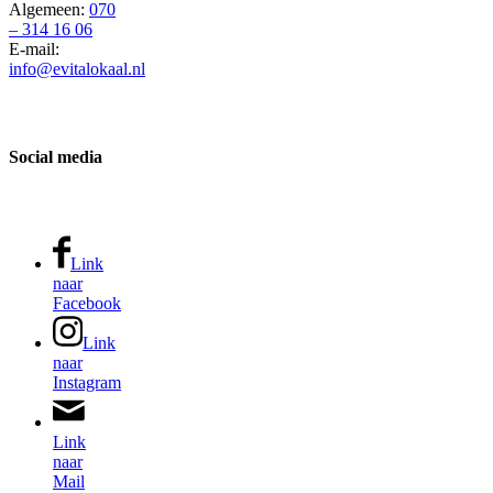
Algemeen:
070
– 314 16 06
E-mail:
info@evitalokaal.nl
Social media
Link
naar
Facebook
Link
naar
Instagram
Link
naar
Mail